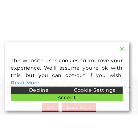
This website uses cookies to improve your
experience. We'll assume you're ok with
this, but you can opt-out if you wish.
Read More
Utilizziamo i cookie per migliorare la tua esperienza di
Decline
Cookie Settings
navigazione. Continuando a utilizzare il nostro sito ne
Accept
acconsenti l\'utilizzo.
OK
Learn More