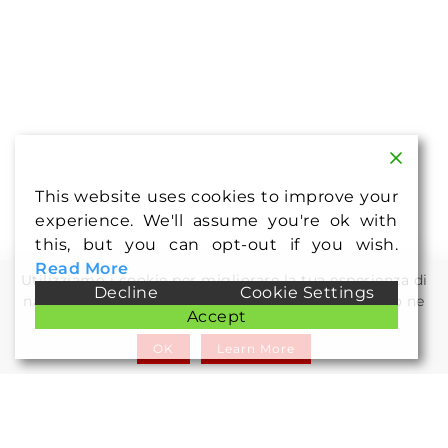
This website uses cookies to improve your
experience. We'll assume you're ok with
this, but you can opt-out if you wish.
Read More
Utilizziamo i cookie per migliorare la tua esperienza di
Decline
Cookie Settings
navigazione. Continuando a utilizzare il nostro sito ne
Accept
acconsenti l\'utilizzo.
OK
Learn More